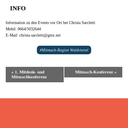
INFO
Information zu den Events vor Ort bei Christa Sarcletti
Mobil: 0664/5032644
E-Mail: christa.sarcletti@gmx.net
#Mitmach-Region Waldviertel
Veranstaltung-
«
1. Mitdenk- und
Mitmach-Konferenz
»
Mitmachkonferenz
Navigation