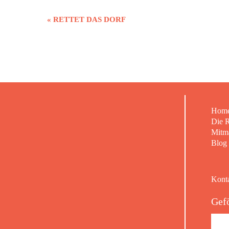
Veranstaltung-
«
RETTET DAS DORF
Navigation
Hom
Die 
Mitm
Blog
Kont
Gefö