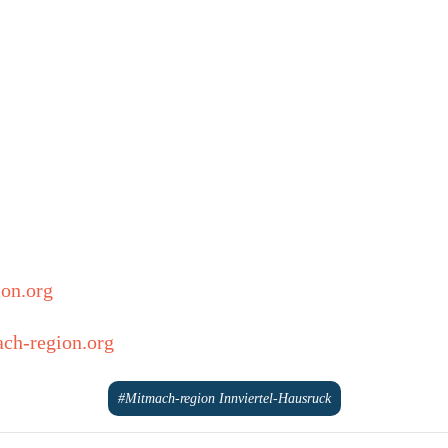
on.org
ach-region.org
#Mitmach-region Innviertel-Hausruck