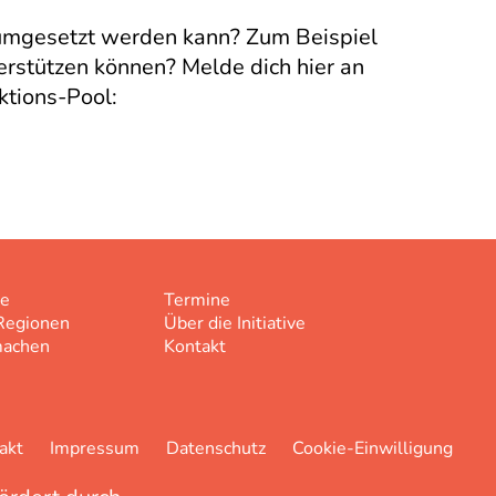
 umgesetzt werden kann? Zum Beispiel
erstützen können? Melde dich hier an
ktions-Pool:
e
Termine
Regionen
Über die Initiative
machen
Kontakt
akt
Impressum
Datenschutz
Cookie-Einwilligung