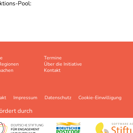
ktions-Pool:
e
Termine
Regionen
Über die Initiative
machen
Kontakt
akt
Impressum
Datenschutz
Cookie-Einwilligung
ördert durch